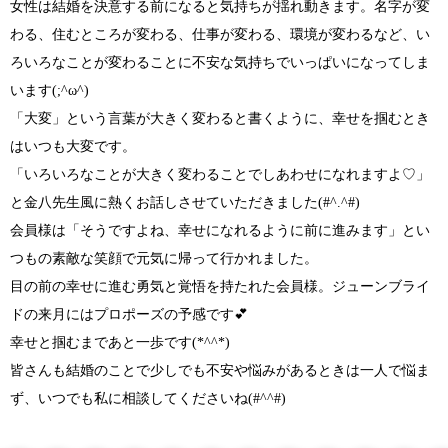
女性は結婚を決意する前になると気持ちが揺れ動きます。名字が変
わる、住むところが変わる、仕事が変わる、環境が変わるなど、い
ろいろなことが変わることに不安な気持ちでいっぱいになってしま
います
(;^ω^)
「大変」
という言葉が大きく変わると書くように、幸せを掴むとき
はいつも大変です。
「いろいろなことが大きく変わることでしあわせになれますよ♡」
と金八先生風に熱くお話しさせていただきました
(#^.^#)
会員様は
「そうですよね、幸せになれるように前に進みます」
とい
つもの素敵な笑顔で元気に帰って行かれました。
目の前の幸せに進む勇気と覚悟を持たれた会員様。ジューンブライ
ドの来月にはプロポーズの予感です💕
幸せと掴むまであと一歩です
(*^^*)
皆さんも結婚のことで少しでも不安や悩みがあるときは一人で悩ま
ず、いつでも私に相談してくださいね
(#^^#)