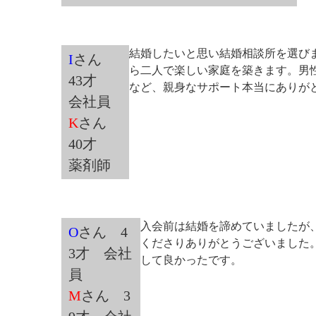
結婚したいと思い結婚相談所を選び
I
さん
ら二人で楽しい家庭を築きます。男
43才
など、親身なサポート本当にありがと
会社員
K
さん
40才
薬剤師
入会前は結婚を諦めていましたが
O
さん 4
くださりありがとうございました
3才 会社
して良かったです。
員
M
さん 3