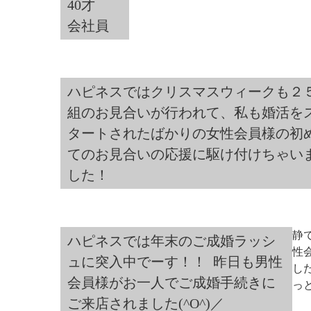
40才
会社員
ハピネスではクリスマスウィークも２
組のお見合いが行われて、私も婚活を
タートされたばかりの女性会員様の初
てのお見合いの応援に駆け付けちゃい
した！
静
ハピネスでは年末のご成婚ラッシ
性
ュに突入中でーす！！ 昨日も男性
し
会員様がお一人でご成婚手続きに
っ
ご来店されました(^O^)／