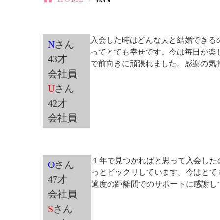
入会した時はどんな人と結婚できる
N
さん
ってとても幸せです。今は毎日が楽
43才
で前向きに頑張れました。感謝の気
会社員
U
さん
42才
会社員
１年で見つかればと思って入会した
O
さん
っとビックリしています。今はとて
47才
適度の距離間でのサポートに感謝して
会社員
S
さん