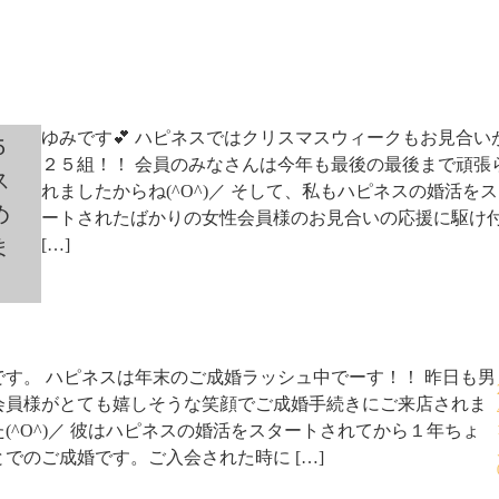
ゆみです💕 ハピネスではクリスマスウィークもお見合い
５
２５組！！ 会員のみなさんは今年も最後の最後まで頑張
ス
れましたからね(^O^)／ そして、私もハピネスの婚活を
め
ートされたばかりの女性会員様のお見合いの応援に駆け
ま
[…]
です。 ハピネスは年末のご成婚ラッシュ中でーす！！ 昨日も男
会員様がとても嬉しそうな笑顔でご成婚手続きにご来店されま
た(^O^)／ 彼はハピネスの婚活をスタートされてから１年ちょ
とでのご成婚です。ご入会された時に […]