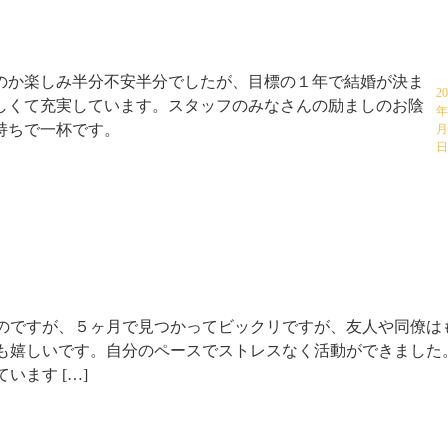
のか楽しみ半分不安半分でしたが、目標の１年で結婚が決ま
20
しくて充実しています。スタッフのみなさんの励ましのお陰
年
持ちで一杯です。
月
日
のですが、５ヶ月で見つかってビックリですが、友人や同僚は
も嬉しいです。自分のペースでストレスなく活動ができました
います […]