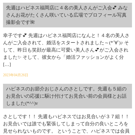
先週はハピネス福岡店に４名の美人さんがご入会💕 みな
さんお花がたくさん咲いている広場でプロフィール写真
撮影会です🌺
幸子です💕 先週はハピネス福岡店になんと！４名の美人さ
んがご入会されて、婚活をスタートされました～(*´∀`)♪ そ
して、昨日も笑顔が最高に可愛い美人さん💕がご入会され
ました✨ そして、彼女から「婚活ファッションがよく分
[…]
2023年04月26日
ハピネスのお節介おじさんのさとしです。先週も５組の
お見合いの応援に駆け付けてお見合い前の会員様とお話
しました(*^^)v
さとしです！！ 先週もハピネスではお見合いが３７組！！
お見合いでは誰でも緊張してしまって自分の良いところを
見せられないものです。 ということで、ハピネスでは会員