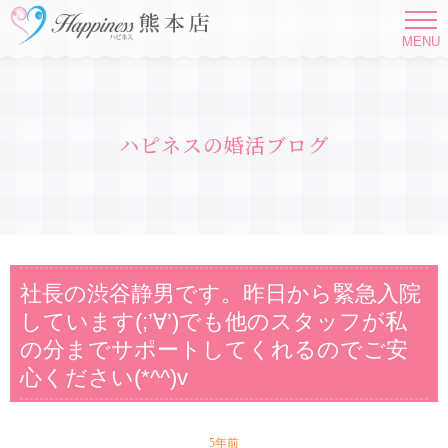
MENU
ハピネスの婚活ブログ
社長の渋谷静男です。昨日から緊急入院
しています(;’∀’)でも他のスタッフが私
の分までサポートしてくれるのでご安
心ください(*^^)v
5年前