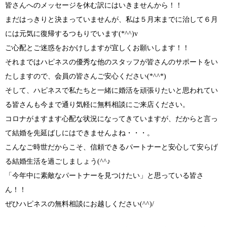
皆さんへのメッセージを休む訳にはいきませんから！！
まだはっきりと決まっていませんが、私は５月末までに治して６月
には元気に復帰するつもりでいます
(*^^)v
ご心配とご迷惑をおかけしますが宜しくお願いします！！
それまではハピネスの優秀な他のスタッフが皆さんのサポートをい
たしますので、会員の皆さんご安心ください
(*^^*)
そして、ハピネスで私たちと一緒に婚活を頑張りたいと思われてい
る皆さんも今まで通り気軽に無料相談にご来店ください。
コロナがますます心配な状況になってきていますが、だからと言っ
て結婚を先延ばしにはできませんよね・・・。
こんなご時世だからこそ、信頼できるパートナーと安心して安らげ
る結婚生活を過ごしましょう
(^^♪
「今年中に素敵なパートナーを見つけたい」
と思っている皆さ
ん！！
ぜひハピネスの無料相談にお越しください
(^^)/