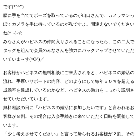
です
(*^^*)
腰に手を当ててポーズを取っているのが山口さんで、カメラマンっ
ぽくカメラを手に持っているのが私ですよ。間違えないでください
ね
(^_-)-☆
みなさんがハピネスの仲間入りされることになったら、この
二人で
タッグを組んで会員のみなさんを強力にバックアップ
させていただ
いていま～す
(^O^)／
お客様がハピネスの無料相談にご来店
されると、ハピネスの婚活の
流れ、手厚いサポートの内容、どのようにして毎年５０％を超える
成婚率を達成しているのかなど、
ハピネスの魅力をしっかり説明
さ
せていただいています。
無料相談の日に
「ハピネスの婚活に参加したいです」
と言われるお
客様が８割。その場合は入会手続きに来ていただく日時を調整して
います。
「少し考えさせてください」
と言って帰られるお客様が２割。その