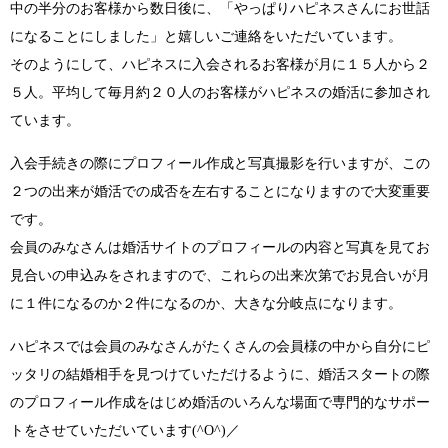
中の半分のお客様から数日後に、
「やっぱりハピネスさんにお世話
になることにしました」
と嬉しいご連絡をいただいています。
そのようにして、ハピネスに入会されるお客様が月に１５人から２
５人。
平均して毎月約２０人のお客様がハピネスの婚活に参加
され
ています。
入会手続きの際にプロフィール作成と写真撮影
を行いますが、この
２つの出来が婚活での成否を左右することになりますので大変重要
です。
会員のみなさんは婚活サイトのプロフィールの内容と写真を見てお
見合いの申込み
をされますので、これらの出来次第でお見合いが月
に１件になるのか２件になるのか、大きな分岐点になります。
ハピネスでは会員のみなさんが
たくさんの会員様の中から自分にピ
ッタリの結婚相手
を見つけていただけるように、婚活スタートの際
のプロフィール作成をはじめ
婚活のいろんな場面で専門的なサポー
ト
をさせていただいています
(^O^)／