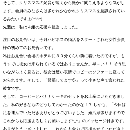
そして、
クリスマス
の足音が遠くから微かに聞こえるような気がし
ます。会員のみなさんは多かれ少なかれ
クリスマス
を意識されてい
るみたいですよ
(*^^*)
先週は、私は４組の応援を担当しました。
注目のお見合いは、今月ハピネスの婚活をスタートされた女性会員
様の初めてのお見合いです。
私はお見合い会場のホテルに３０分くらい前に着いたのですが、も
うすでに彼女は来られているではありませんか。
早～い！！
そう思
いながらよく見ると、彼女は硬い表情でロビーのソファーに座って
おられます。そして、
「緊張してます
💦
」
って小さな声で言われた
彼女です。
そして、コーヒーとバナナケーキのセットをお土産にいただきまし
た。私の好きなものどうしてわかったのかな！？ しかも、
「今日は
足を運んでいただきありがとうございました。婚活頑張りますので
これからも応援よろしくお願いします^_^」
のメッセージ付きです。
ありがとうございました。これからも全力で応援させていただきま