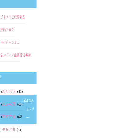
ハピネスのご成婚報告
の婚活ブログ
の幸せチャンネル
通信
メディア出演
受賞実績
ブ
1)
2026年7月
(40)
最近のエ
0)
2026年5月
(40)
ントリ
1)
2026年3月
(42)
ー
6)
2026年1月
(39)