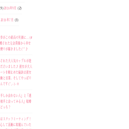
19)
2016年9月
(2)
)
2016年7月
(3)
)
歩がこの最高の笑顔に…(#
ご成婚された元会員様から幸せ
便りが届きました(^^♪
婚された大人気カップルが遊
ださいました♪ 彼女が大人
ハートを射止めた秘訣は彼女
行動と言葉、そしてやっぱり
んです(^_-)-☆
相手しか会わない人」と「選
た相手と会ってみる人」結婚
はどっち？
日はスタッフミーティング！
安心して活動に取組んでいた