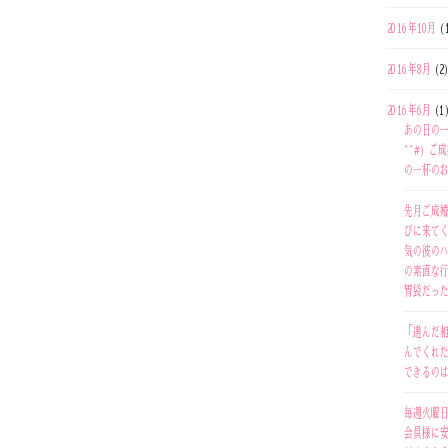
2016年10月
(
2016年8月
(2
2016年6月
(1
あの日の一
^^#) 
の一杯のお
先月ご成
びに来てく
気の彼の
の素直な
胃袋だった
「選んだ
んでくれ
できるの
毎週火曜
会員様に