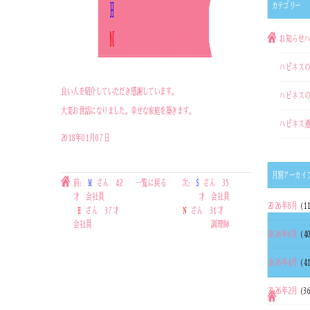
H
さん 43才 会社員
カテゴリー
M
さん 45才 公務員
お知らせ
ハピネス
良い人を紹介していただき感謝しています。
ハピネス
大変お世話になりました。幸せな家庭を築きます。
ハピネス
2018年01月07日
月別アーカイ
前:
M
さん 42
一覧に戻る
次:
S
さん 35
才 会社員
才 会社員
2026年8月
(1
H
さん 37才
N
さん 31才
会社員
調理師
2026年6月
(4
2026年4月
(4
2026年2月
(3