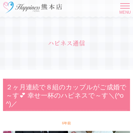
MENU
ハピネス通信
２ヶ月連続で８組のカップルがご成婚で
～す💕 幸せ一杯のハピネスで～す＼(^o
^)／
6年前