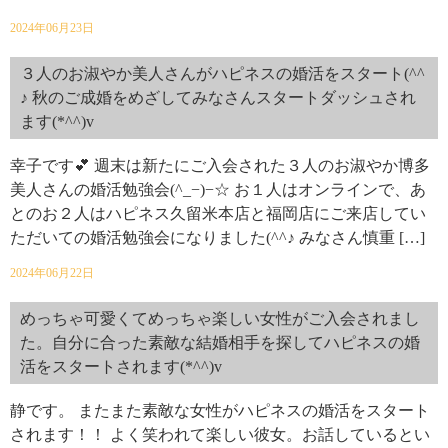
2024年06月23日
３人のお淑やか美人さんがハピネスの婚活をスタート(^^
♪ 秋のご成婚をめざしてみなさんスタートダッシュされ
ます(*^^)v
幸子です💕 週末は新たにご入会された３人のお淑やか博多
美人さんの婚活勉強会(^_−)−☆ お１人はオンラインで、あ
とのお２人はハピネス久留米本店と福岡店にご来店してい
ただいての婚活勉強会になりました(^^♪ みなさん慎重 […]
2024年06月22日
めっちゃ可愛くてめっちゃ楽しい女性がご入会されまし
た。自分に合った素敵な結婚相手を探してハピネスの婚
活をスタートされます(*^^)v
静です。 またまた素敵な女性がハピネスの婚活をスタート
されます！！ よく笑われて楽しい彼女。お話しているとい