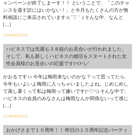
ャンペーンが終了しまーす！！ ということで、「このチャ
ンスを逃す訳にはいかない！」と今月もたくさんの方が無
料相談にご来店されています♪( ´▽｀) そんな中、なんと
[…]
2024年06月26日
ハピネスでは先週も３８組のお見合いが行われました。
そして、私も新しくハピネスの婚活をスタートされた女
性会員様のお見合いの応援です(^O^)／
かおるです♪♪ 今年は梅雨来ないのかな？って思ってたら、
今年もいよいよ梅雨に入っちゃいましたよね。じめじめし
て蒸し暑くって私は梅雨って嫌いです(^▽^;) そんな中で、
ハピネスの会員のみなさんは梅雨なんか関係ないって感じ
[…]
2024年06月25日
おかげさまで１０周年！！ 昨日の１０周年記念パーティ