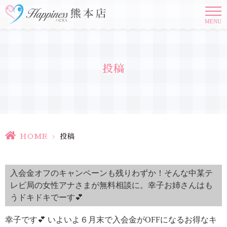
MENU
投稿
HOME
>
投稿
入会金オフのキャンペーンも残りわずか！そんな中某テ
レビ局の女性アナさまが無料相談に。幸子お姉さんはも
うドキドキでーす💕
幸子です💕 いよいよ６月末で入会金がOFFになるお得なキ