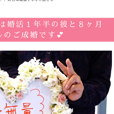
日は婚活１年半の彼と８ヶ月
のご成婚です💕