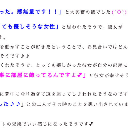
った。感無量です！！」
と大興奮の彼でした
(^O^
とても優しそうな女性」
と思われたそうで、彼女が
す。
を動かすことが好きだということで、お見合いではど
そうです
♪♪
くれたそうで、とっても嬉しかった彼女が自分の部屋
事に部屋に飾ってるんですよ
💕
」
と彼女が幸せそ
に夢中になり過ぎて道を迷ってしまわれたそうなので
した♪♪
」
とお二人でその時のことを想い出されてい
トの交換でいい感じになったそうです💕