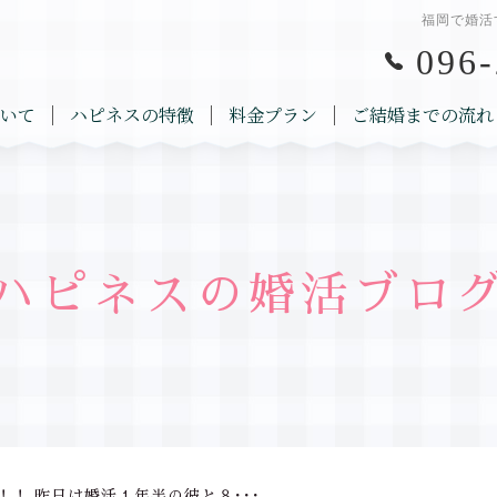
福岡で婚活
096-
いて
ハピネスの特徴
料金プラン
ご結婚までの流れ
ハピネスの婚活ブロ
！！ 昨日は婚活１年半の彼と８･･･