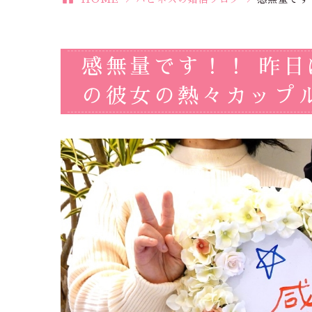
感無量です！！ 昨
の彼女の熱々カップル