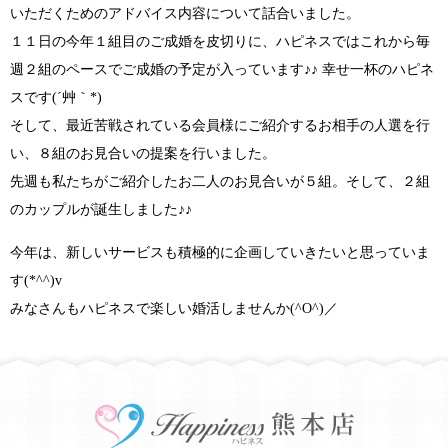
いただくためのアドバイス内容について話合いました。
１１日の今年１組目のご成婚を皮切りに、ハピネスではこれから
毎
週２組のペース
でご成婚の予定が入っています
♪♪
幸せ一杯のハピネ
スです(´艸｀*)
そして、最近苦戦されている会員様にご紹介するお相手の人選を行
い、
８組のお見合いの提案
を行いました。
先週も私たちがご紹介したお二人のお見合いが５組。そして、
２組
のカップルが誕生
しました
♪♪
今年は、
新しいサービス
も積極的に企画していきたいと思っていま
す
(*^^)v
みなさんもハピネスで
楽しい婚活
しませんか
(^O^)／