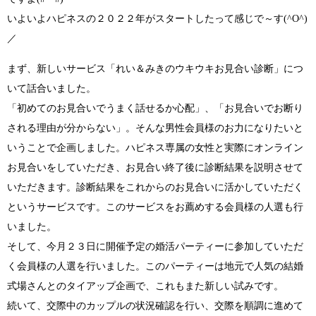
いよいよハピネスの２０２２年がスタートしたって感じで～す
(^O^)
／
まず、新しいサービス
「れい＆みきのウキウキお見合い診断」
につ
いて話合いました。
「初めてのお見合いでうまく話せるか心配」
、
「お見合いでお断り
される理由が分からない」
。そんな男性会員様のお力になりたいと
いうことで企画しました。ハピネス専属の女性と実際にオンライン
お見合いをしていただき、お見合い終了後に診断結果を説明させて
いただきます。診断結果をこれからのお見合いに活かしていただく
というサービスです。このサービスをお薦めする会員様の人選も行
いました。
そして、今月２３日に開催予定の
婚活パーティー
に参加していただ
く会員様の人選を行いました。このパーティーは地元で人気の結婚
式場さんとのタイアップ企画で、これもまた新しい試みです。
続いて、交際中のカップルの状況確認を行い、交際を順調に進めて