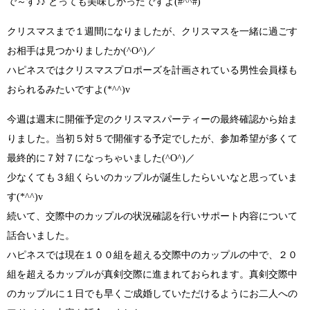
で～す♪♪ とっても美味しかったですよ
(#^^#)
クリスマスまで１週間になりましたが、クリスマスを一緒に過ごす
お相手は見つかりましたか
(^O^)／
ハピネスではクリスマスプロポーズを計画されている男性会員様も
おられるみたいですよ
(*^^)v
今週は週末に開催予定のクリスマスパーティーの最終確認から始ま
りました。当初５対５で開催する予定でしたが、参加希望が多くて
最終的に７対７になっちゃいました
(^O^)／
少なくても３組くらいのカップルが誕生したらいいなと思っていま
す
(*^^)v
続いて、交際中のカップルの状況確認を行いサポート内容について
話合いました。
ハピネスでは現在１００組を超える交際中のカップルの中で、２０
組を超えるカップルが真剣交際に進まれておられます。真剣交際中
のカップルに１日でも早くご成婚していただけるようにお二人への