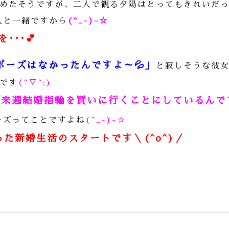
めたそうですが、二人で観る夕陽はとってもきれいだ
人と一緒ですから
(^_-)-☆
･･･
💕
ポーズはなかったんですよ～
💦
」
と寂しそうな彼
です
(^▽^;)
「来週結婚指輪を買いに行くことにしているんで
ーズってことですよね
(^_-)-☆
た新婚生活のスタートです＼(^o^)／