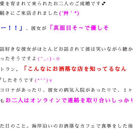
愛を育まれて来られたお二人のご成婚です💕
続きにご来店されました
(´
艸｀*)
ター！！」
「真面目そ～で優しそ
、彼女が
話好きな彼女がほとんどお話されて彼は笑いながら聴
ったそうですよ
(^_-)-☆
「こんなにお洒落な店を知ってるなん
トラン。
プしたそうです
(*^^)v
コロナがあったり、彼女の病気入院があったりで、１
お二人はオンラインで連絡を取り合いしっか
も
た日のこと。海岸沿いのお洒落なカフェで食事をした