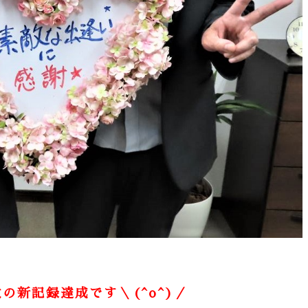
新記録達成です＼(^o^)／