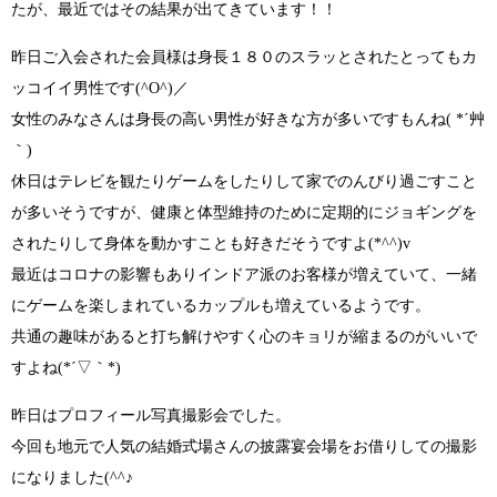
たが、最近ではその結果が出てきています！！
昨日ご入会された会員様は身長１８０のスラッとされたとってもカ
ッコイイ男性です
(^O^)／
女性のみなさんは身長の高い男性が好きな方が多いですもんね
( *´
艸
｀)
休日はテレビを観たりゲームをしたりして家でのんびり過ごすこと
が多いそうですが、健康と体型維持のために定期的にジョギングを
されたりして身体を動かすことも好きだそうですよ
(*^^)v
最近はコロナの影響もありインドア派のお客様が増えていて、一緒
にゲームを楽しまれているカップルも増えているようです。
共通の趣味があると打ち解けやすく心のキョリが縮まるのがいいで
すよね
(*´▽
｀*)
昨日はプロフィール写真撮影会でした。
今回も地元で人気の結婚式場さんの披露宴会場をお借りしての撮影
になりました
(^^♪