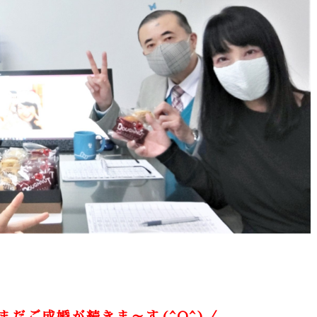
だご成婚が続きま～す(^O^)／