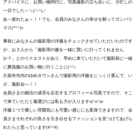
アドバイスに、お買い物同行に、写真撮影の立ち合いに、大忙しの
一日でした～
＼(^-^)／
あ～疲れたぁ～！！でも、会員のみなさんの幸せを願ってガンバリ
マス
(*^^)v
事前にみなさんの撮影用の洋服をチェックさせていただいたのです
が、お２人から
「撮影用の服を一緒に買いに行ってくれません
か？」
とのリクエストがあり、早めに来ていただいて撮影前に一緒
に勝負服のお買い物に行くことに
(^^♪
久留米市内のゆめタウンさんで撮影用の洋服をじっくり選んで、い
ざ、撮影会へ！！
会員さまの婚活の成否を左右するプロフィール写真ですので、そこ
で来ていただく服選びには私も力が入ります
o(^o^)o
洋服１つで優しい雰囲気にも可愛い感じにも変身できますので、会
員さまそれぞれの良さを引き出せるファッションを見つけてあげら
れたらと思っています
(#^^#)