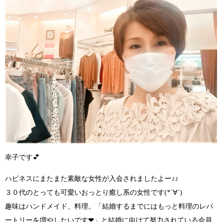
幸子です
💕
ハピネスにまたまた素敵な女性が入会されましたよー♪♪
３０代のとっても可愛いおっとり癒し系の女性です
(*´∀`)
趣味はハンドメイド、料理。
「結婚するまでにはもっと料理のレパ
ートリーを増やしたいです
❤
」
と結婚に向けて努力されている会員