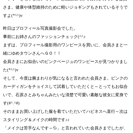
さま。健康や体型維持のために軽いジョギングもされているそうで
すよ
(*^^)v
昨日はプロフィール写真撮影会でした。
事前にお姉さんのファッションチェック
(^^♪
まずは、プロフィール撮影用のワンピースを買いに、会員さまと一
緒にゆめタウンさんへＧＯ！！
会員さまにお似合いのピンクベージュのワンピースが見つかりまし
た
(*^^)v
そして、今度は腕まわりが気になると言われた会員さま。ピンクの
カーディガンをチョイスして試着していただくと～とってもお似合
いで、石原さとみちゃんみたいな清楚で可愛い素敵な彼女に変身で
す
(#^.^#)
そのままお買い上げした服を着ていただいてハピネスへ直行～次は
スタイリング＆メイクの時間です
♪♪
「メイクは苦手なんです～
💦
」
と言われていた会員さまでしたが、