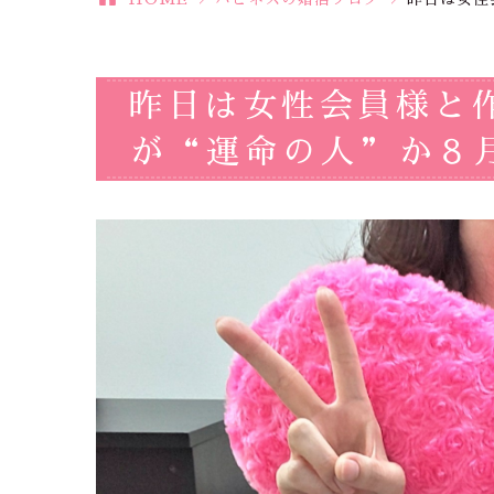
昨日は女性会員様と
が“運命の人”か８月