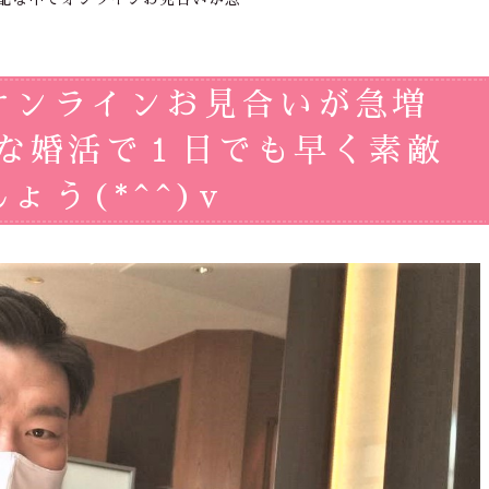
オンラインお見合いが急増
全な婚活で１日でも早く素敵
う(*^^)v