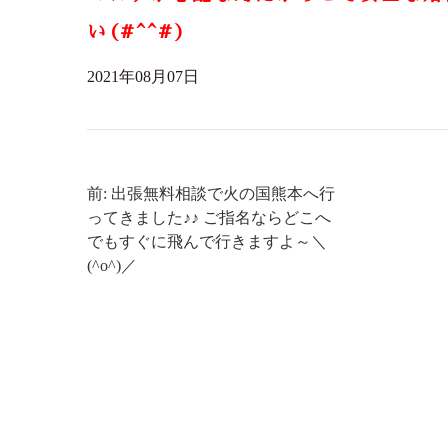
い(#^^#)
2021年08月07日
前: 出張無料相談で火の国熊本へ行
ってきました♪♪ ご指名ならどこへ
でもすぐに飛んで行きますよ～＼
(^o^)／