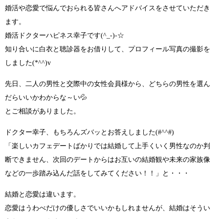
婚活や恋愛で悩んでおられる皆さんへアドバイスをさせていただき
ます。
婚活ドクターハピネス幸子です(^_-)-☆
知り合いに白衣と聴診器をお借りして、プロフィール写真の撮影を
しました(*^^)v
先日、二人の男性と交際中の女性会員様から、
どちらの男性を選ん
だらいいかわからな～い💦
とご相談がありました。
ドクター幸子、もちろんズバッとお答えしました
(#^^#)
「楽しいカフェデートばかりでは結婚して上手くいく男性なのか判
断できません、次回のデートからはお互いの結婚観や未来の家族像
などの一歩踏み込んだ話をしてみてください！！」と・・・
結婚と恋愛は違います。
恋愛はうわべだけの優しさでいいかもしれませんが、結婚はそうい