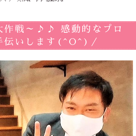
大作戦～♪♪ 感動的なプロ
伝いします(^O^)／