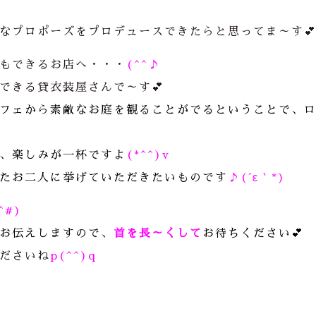
なプロポーズをプロデュースできたらと思ってま～す
もできるお店へ・・・
(^^♪
できる貸衣装屋さんで～す💕
フェから素敵なお庭を観ることがでるということで、
、楽しみが一杯ですよ
(*^^)v
たお二人に挙げていただきたいものです
♪(´ε｀*)
^#)
お伝えしますので、
首を長～くして
お待ちください💕
ださいね
p(^^)q