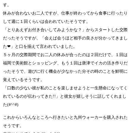
す。
休みが合わないお二人ですが、仕事が終わってから食事に行ったり
して週に１回くらいは会われていたそうです。
「とりあえずお付き合いしてみようかな？」
からスタートした交際
だったそうですが、
「会えば会うほど相手の良さが分かってきまし
た❤」
と口を揃えて言われていました。
５ヶ月の交際期間でお二人の休みが合ったのは２回だけで、１回は
福岡で美術館とショッピング、もう１回は唐津でイカの活き作りだ
ったそうで、遊びに行く機会が少なかった分その時のことを鮮明に
覚えているそうです。
「口数の少ない彼が私のことを楽しませようと一生懸命になってく
れているのが伝わってきた!!」
と彼女が嬉しそうに話してくれまし
た
(#^^#)
これからいろんなところへ行きたいと九州ウォーカーを購入された
そうです。