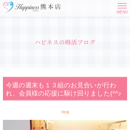
MENU
ハピネスの婚活ブログ
今週の週末も１３組のお見合いが行わ
れ、会員様の応援に駆け回りました(^^♪
7年前