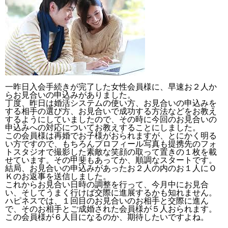
一昨日入会手続きが完了した女性会員様に、早速お２人か
らお見合いの申込みがありました。
丁度、昨日は婚活システムの使い方、お見合いの申込みを
する相手の選び方、お見合いで成功する方法などをお教え
するようにしていましたので、その時に今回のお見合いの
申込みへの対応についてお教えすることにしました。
この会員様は再婚でお子様がおられますが、とにかく明る
い方ですので、もちろんプロフィール写真も提携先のフォ
トスタジオで撮影した素敵な笑顔の取って置きの１枚を載
せています。その甲斐もあってか、順調なスタートです。
結局、お見合いの申込みがあったお２人の内のお１人にＯ
Ｋのお返事を送信しました。
これからお見合い日時の調整を行って、今月中にお見合
い、そしてうまく行けば交際に進展するかも知れません。
ハピネスでは、１回目のお見合いのお相手と交際に進ん
で、そのお相手とご成婚された会員様が５人おられます。
この会員様が６人目になるのか、期待したいですよね。