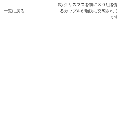
次: クリスマスを前に３０組を
一覧に戻る
るカップルが順調に交際され
ま