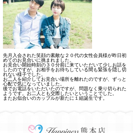
先月入会された笑顔の素敵な２０代の女性会員様が昨日初
めてのお見合いに挑まれました。
お見合い開始時刻の３０分前に来ていただいて少しお話を
したのですが、お相手をお待ちしている間も緊張を隠し切
れない様子でした。
お二人を紹介してお見合い場所を離れたのですが、ずっと
心配で気になっていました。
後でお電話をいただいたのですが、問題なく乗り切られた
ようです。お二人とも交際したいということでした。
またお似合いのカップルが新たに１組誕生です。