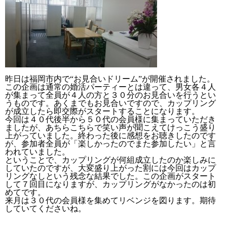
昨日は福岡市内で“お見合いドリーム”が開催されました。
この企画は通常の婚活パーティーとは違って、男女各４人
が集まって全員が４人の方と３０分のお見合いを行うとい
うものです。あくまでもお見合いですので、カップリング
が成立したら即交際がスタートすることになります。
今回は４０代後半から５０代の会員様に集まっていただき
ましたが、あちらこちらで笑い声が聞こえてけっこう盛り
上がっていました。終わった後に感想をお聴きしたのです
が、参加者全員が「楽しかったのでまた参加したい」と言
われていました。
ということで、カップリングが何組成立したのか楽しみに
していたのですが、大変盛り上がった割には今回はカップ
リングなしという残念な結果でした。この企画がスタート
して７回目になりますが、カップリングがなかったのは初
めてです。
来月は３０代の会員様を集めてリベンジを図ります。期待
していてくださいね。