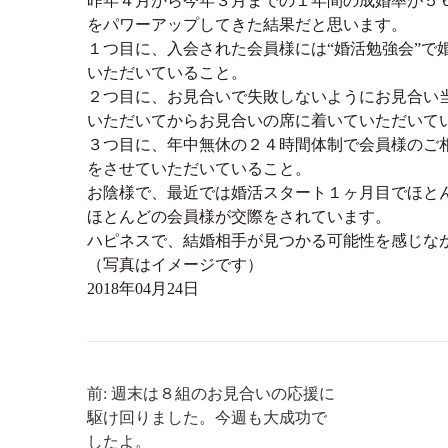
昨年４月から今年３月までの１年間の成婚率が５
をパワーアップしてきた結果だと思います。
１つ目に、入会された会員様には“婚活勉強会”で
いただいていること。
２つ目に、お見合いで失敗しないようにお見合い
いただいてからお見合いの席に着いていただいて
３つ目に、年中無休の２４時間体制で会員様のご
をさせていただいていること。
お陰様で、最近では婚活スタート１ヶ月目でほと
ほとんどの会員様が交際をされています。
ハピネスで、結婚相手が見つかる可能性を感じな
（写真はイメージです）
2018年04月24日
前: 週末は８組のお見合いの応援に
駆け回りました。今週も大成功で
したよ。