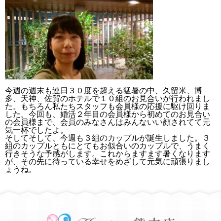
今週の週末も連日３０度を超える猛暑の中、久留米、博
多、天神、佐賀のホテルで１０組のお見合いが行われまし
た。もちろん私たちスタッフも会員様の応援に駆け回りま
した。今回も、婚活２年目の会員様から初めてのお見合い
の会員様まで、会員のみなさんはみんないい顔されてて元
気一杯でしたよ。
そしてそして、今週も３組のカップルが誕生しました。３
組のカップルともにとてもお似合いのカップルで、うまく
行きそうな予感がします。これからますます暑くなります
が、その先に待っている幸せをめざして元気に頑張りまし
ょうね。