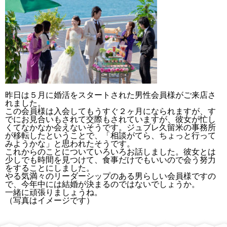
昨日は５月に婚活をスタートされた男性会員様がご来店さ
れました。
この会員様は入会してもうすぐ２ヶ月になられますが、す
でにお見合いもされて交際もされていますが、彼女が忙し
くてなかなか会えないそうです。ジュブレ久留米の事務所
が移転したということで、「相談がてら、ちょっと行って
みようかな」と思われたそうです。
これからのことについていろいろお話しました。彼女とは
少しでも時間を見つけて、食事だけでもいいので会う努力
をすることにしました。
やる気満々のリーダーシップのある男らしい会員様ですの
で、今年中には結婚が決まるのではないでしょうか。
一緒に頑張りましょうね。
（写真はイメージです）