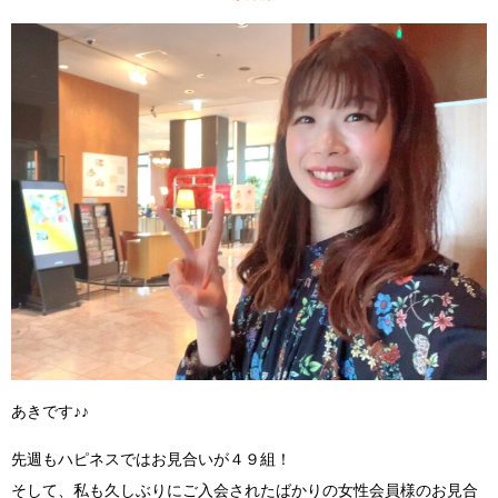
あきです♪♪
先週もハピネスではお見合いが４９組！
そして、私も久しぶりにご入会されたばかりの女性会員様のお見合