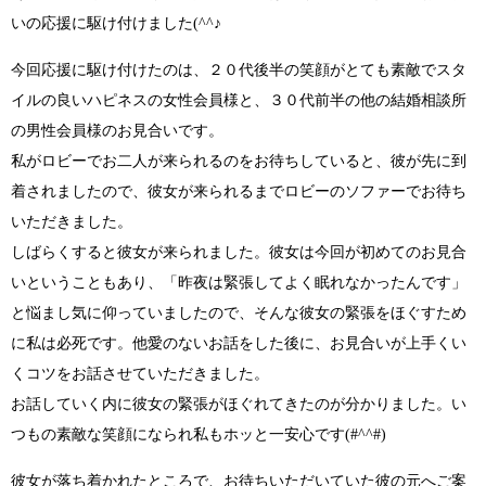
いの応援に駆け付けました
(^^♪
今回応援に駆け付けたのは、
２０代後半の笑顔がとても素敵でスタ
イルの良いハピネスの女性会員様
と、
３０代前半の他の結婚相談所
の男性会員様
のお見合いです。
私がロビーでお二人が来られるのをお待ちしていると、彼が先に到
着されましたので、彼女が来られるまでロビーのソファーでお待ち
いただきました。
しばらくすると彼女が来られました。彼女は今回が初めてのお見合
いということもあり、
「昨夜は緊張してよく眠れなかったんです」
と悩まし気に仰っていましたので、そんな彼女の緊張をほぐすため
に私は必死です。他愛のないお話をした後に、お見合いが上手くい
くコツをお話させていただきました。
お話していく内に彼女の緊張がほぐれてきたのが分かりました。
い
つもの素敵な笑顔になられ私もホッと一安心
です
(#^^#)
彼女が落ち着かれたところで、お待ちいただいていた彼の元へご案