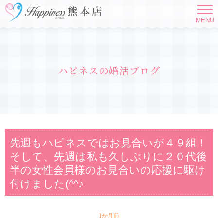
MENU
ハピネスの婚活ブログ
先週もハピネスではお見合いが４９組！
そして、先週は私も久しぶりに２０代後
半の女性会員様のお見合いの応援に駆け
付けました(^^♪
1か月前