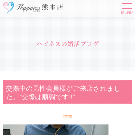
MENU
ハピネスの婚活ブログ
交際中の男性会員様がご来店されまし
た。”交際は順調です!!”
7年前