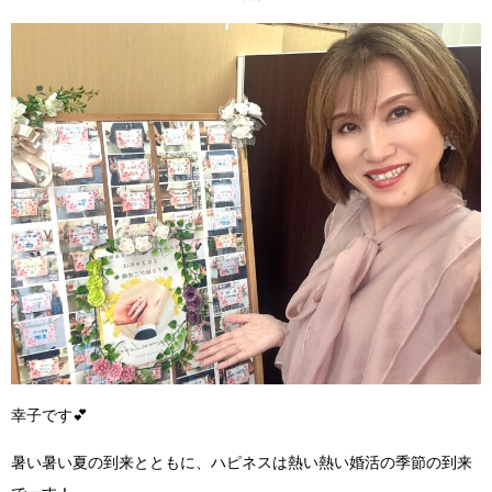
幸子です
💕
暑い暑い夏の到来
とともに、
ハピネスは熱い熱い婚活の季節の到来