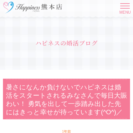
MENU
ハピネスの婚活ブログ
暑さになんか負けないでハピネスは婚
活をスタートされるみなさんで毎日大賑
わい！ 勇気を出して一歩踏み出した先
にはきっと幸せが待っています(^O^)／
1年前