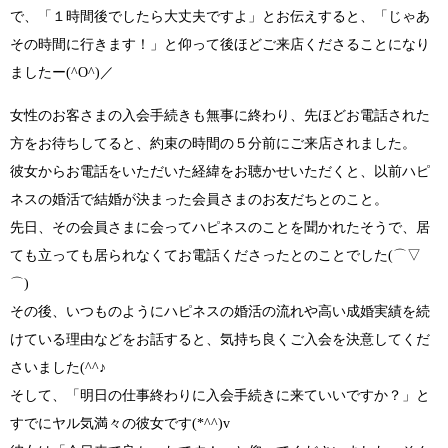
で
、
「１時間後でしたら大丈夫ですよ」
とお伝えすると、
「じゃあ
その時間に行きます！」
と仰って後ほどご来店くださることになり
ましたー
(^O^)／
女性のお客さまの入会手続きも無事に終わり、先ほどお電話された
方をお待ちしてると、約束の時間の５分前にご来店されました。
彼女からお電話をいただいた経緯をお聴かせいただくと、
以前ハピ
ネスの婚活で結婚が決まった会員さまのお友だち
とのこと。
先日、その会員さまに会ってハピネスのことを聞かれたそうで、居
ても立っても居られなくてお電話くださったとのことでした
(⌒▽
⌒)
その後、いつものようにハピネスの婚活の流れや高い成婚実績を続
けている理由などをお話すると、
気持ち良くご入会を決意
してくだ
さいました
(^^♪
そして、
「明日の仕事終わりに入会手続きに来ていいですか？」
と
すでにヤル気満々の彼女です(*^^)v