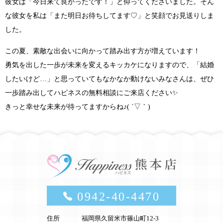
彼女は
「今日来て良かったです！」
と仰ってくださいました。そん
な彼女を私は
「また明日お待ちしてます♡」
と笑顔でお見送りしま
した。
この夏、素敵な出会いに向かって踏み出す方が増えています！
勇気を出した一歩が未来を変えるキッカケに
なりますので、
「結婚
したいけど…」
と思っていてもなかなか動けないみなさんは、ぜひ
一歩踏み出してハピネスの無料相談にご来店ください✨
きっと幸せな未来が待ってますからね♪( ´▽｀)
0942-40-4470
住所
福岡県久留米市篠山町12-3