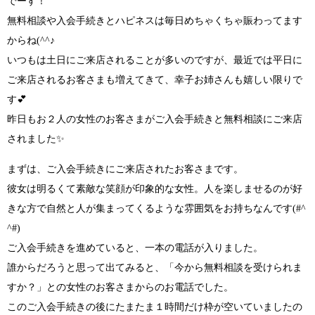
でーす！
無料相談や入会手続きとハピネスは毎日めちゃくちゃ賑わってます
からね
(^^♪
いつもは土日にご来店されることが多いのですが、最近では平日に
ご来店されるお客さまも増えてきて、
幸子お姉さんも嬉しい限りで
す
💕
昨日も
お２人の女性のお客さまがご入会手続きと無料相談に
ご来店
されました✨
まずは、ご入会手続きにご来店されたお客さまです。
彼女は
明るくて素敵な笑顔が印象的な女性
。人を楽しませるのが好
きな方で
自然と人が集まってくるような雰囲気をお持ちなんです(#^
^#)
ご入会手続きを進めていると、一本の電話が入りました。
誰からだろうと思って出てみると、
「今から無料相談を受けられま
すか？」
との女性のお客さまからのお電話でした。
このご入会手続きの後にたまたま１時間だけ枠が空いていましたの