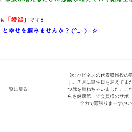
「婚活」
も
です❣️
ッと幸せを掴みませんか？(^_−)−☆
次: ハピネスの代表取締役の
す。７月に誕生日を迎えてま
一覧に戻る
つ歳を重ねちゃいました。こ
らも健康第一で会員様のサポ
全力で頑張りまーす(^O^