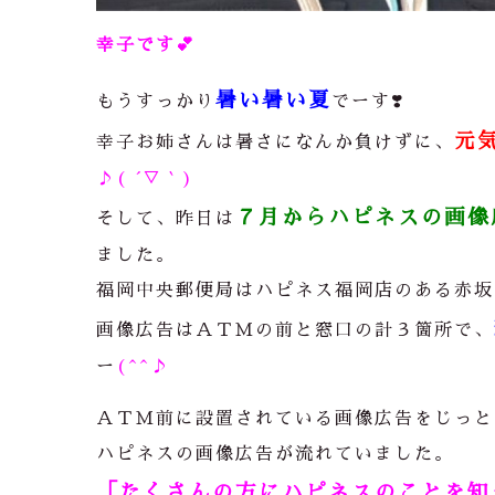
幸子です
💕
暑い暑い夏
もうすっかり
でーす❣️
元
幸子お姉さんは暑さになんか負けずに、
♪( ´▽｀)
７月からハピネスの画像
そして、昨日は
ました。
福岡中央郵便局はハピネス福岡店のある赤坂
画像広告はＡＴＭの前と窓口の計３箇所で、
ー
(^^♪
ＡＴＭ前に設置されている画像広告をじっと
ハピネスの画像広告が流れていました。
「たくさんの方にハピネスのことを知