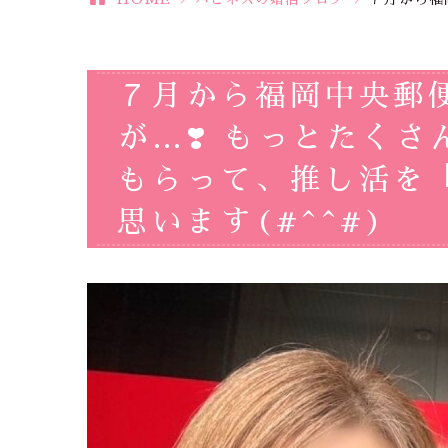
７月から福岡中央郵
が…❣️ もっとたく
もらって、推し活を
思います(#^^#)