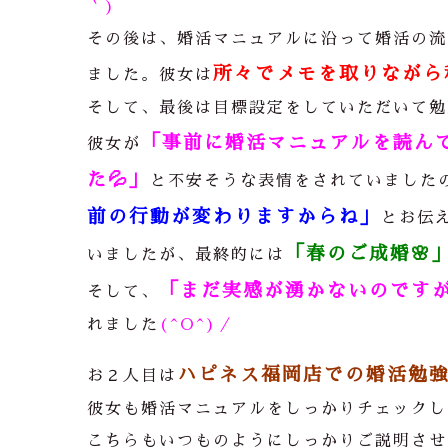
｀)
その後は、婚活マニュアルに沿って婚活の流
所々でメモを取りながら
ました。彼女は
そして、最後は目標設定をしていただいて勉
「事前に婚活マニュアルを読ん
彼女が
た
💦
」
と不安そうな表情をされていました
前の行動が変わりますからね」
とお伝
「春のご成婚
🌸
いましたが、最終的には
「まだ実感が湧かないのです
そして、
れました
(^O^)／
ハピネス福岡店での婚活勉
お２人目は
彼女も婚活マニュアルをしっかりチェックし
こちらもいつものようにしっかりご説明させ