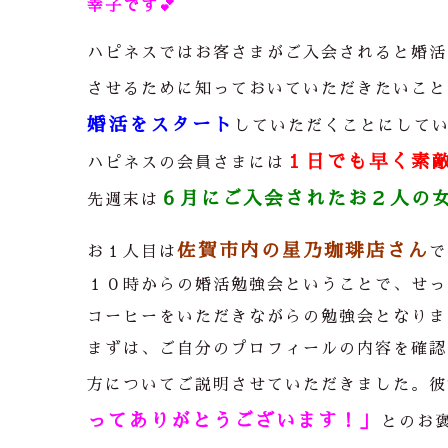
幸子です
💕
ハピネスではお客さまがご入会されると婚活
させるために知っておいていただきたいこと
婚活をスタート
していただくことにして
１日でも早く素
ハピネスの会員さまには
６月にご入会されたお２人の
先週末は
佐賀市内の星乃珈琲店さん
お１人目は
で
１０時からの婚活勉強会ということで、せっ
コーヒーをいただきながらの勉強会となりました
まずは、ご自分のプロフィールの内容を確認
方についてご説明させていただきました。彼
ってありがとうございます！」
とのお