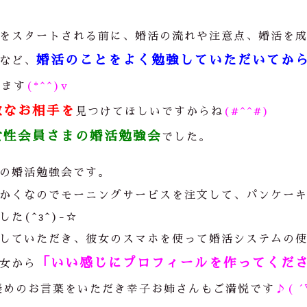
をスタートされる前に、婚活の流れや注意点、婚活を
婚活のことを
よく勉強していただいてか
など、
います
(*^^)v
敵なお相手を
見つけてほしいですからね
(#^^#)
女性会員さまの婚活勉強会
でした。
の婚活勉強会です。
かくなのでモーニングサービスを注文して、パンケー
(^з^)-☆
していただき、彼女のスマホを使って婚活システムの
「いい感じにプロフィールを作ってくだ
女から
褒めのお言葉をいただき幸子お姉さんもご満悦です
♪( 