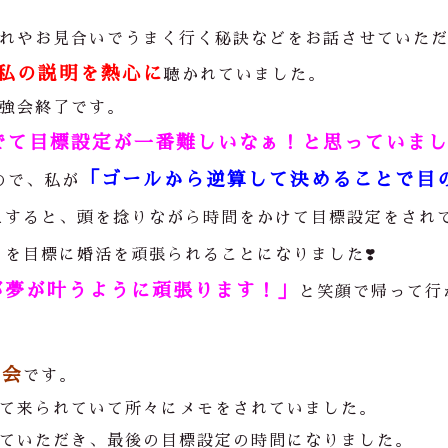
れやお見合いでうまく行く秘訣などをお話させていた
私の説明を熱心に
聴かれていました。
強会終了です。
でて目標設定が一番難しいなぁ！と思っていま
「ゴールから逆算して決めることで目
ので、私が
えすると、頭を捻りながら時間をかけて目標設定をされ
」
を目標に婚活を頑張られることになりました❣️
が夢が叶うように頑張ります！」
と笑顔で帰って行
強会
です。
て来られていて所々にメモをされていました。
ていただき、最後の目標設定の時間になりました。