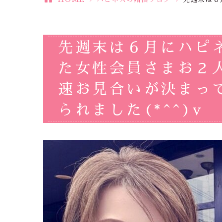
先週末は６月にハピ
た女性会員さまお２
速お見合いが決まっ
られました(*^^)v