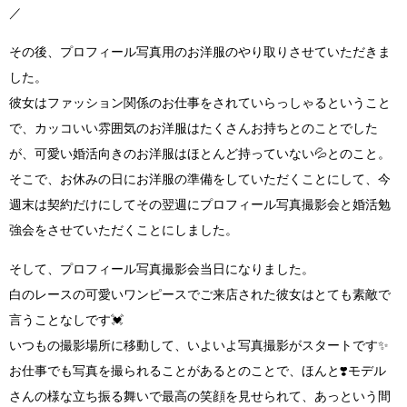
／
その後、プロフィール写真用のお洋服のやり取りさせていただきま
した。
彼女は
ファッション関係のお仕事
をされていらっしゃるということ
で、カッコいい雰囲気のお洋服はたくさんお持ちとのことでした
が、
可愛い婚活向きのお洋服はほとんど持っていない
💦
とのこと。
そこで、お休みの日にお洋服の準備をしていただくことにして、今
週末は契約だけにしてその翌週にプロフィール写真撮影会と婚活勉
強会をさせていただくことにしました。
そして、プロフィール写真撮影会当日になりました。
白のレースの可愛いワンピースでご来店
された彼女はとても素敵で
言うことなしです
💓
いつもの撮影場所に移動して、いよいよ写真撮影がスタートです
✨
お仕事でも写真を撮られることがあるとのことで、
ほんと❣️モデル
さんの様な立ち振る舞いで最高の笑顔を
見せられて、あっという間