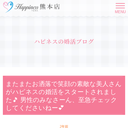
MENU
ハピネスの婚活ブログ
またまたお洒落で笑顔の素敵な美人さん
がハピネスの婚活をスタートされまし
た🎵 男性のみなさーん、至急チェック
してくださいねー💕
2年前