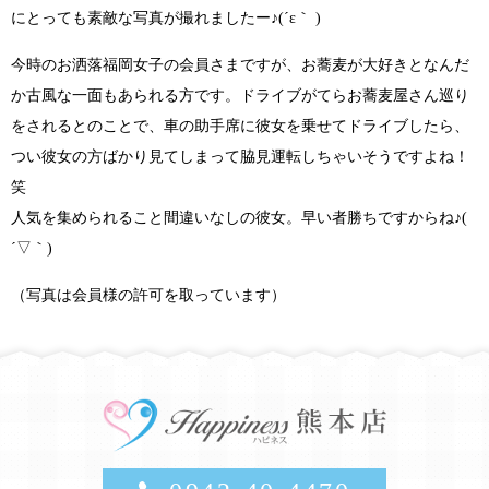
にとっても素敵な写真が撮れましたー
♪(´ε｀ )
今時の
お洒落福岡女子の会員さま
ですが、
お蕎麦が大好きとなんだ
か古風な一面も
あられる方です。ドライブがてらお蕎麦屋さん巡り
をされるとのことで、車の助手席に彼女を乗せてドライブしたら、
つい彼女の方ばかり見てしまって脇見運転しちゃいそうですよね！
笑
人気を集められること間違いなしの彼女。早い者勝ちですからね
♪(
´▽｀)
（写真は会員様の許可を取っています）