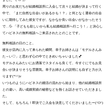
周りのお友だちが結婚相談所に入会して次々と結婚が決まって行く
中で、
「まだ自然な出会いがあるかも！？」
と何となく
運命の出会
い
に期待してみた彼女ですが、
なかなか良い出会いがなかったそう
で…
💦
「子どもも欲しいから私も結婚相談所へ行こう！」
と決心し
てハピネスの無料相談へご来店されたとのことです。
無料相談の日のこと。
彼女が店内に入って来られた瞬間、幸子お姉さんは
「モデルさんみ
た～い♡」
と思わず心の中でときめいちゃいました
💕
モデルさんみたいにお洒落でスタイルも良くて、
今すぐにでもお見
合いが決まりそうな雰囲気
。幸子お姉さんの説明にも自ずと力が入
ります
(*^^)v
いつものようにハピネスの婚活の流れから始まり、他の結婚相談所
との違い、高い成婚実績の秘密などを熱くお話させていただきまし
た。
そして、
もちろん！即決でご入会を決意してくださいましたー(^O^)