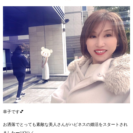
幸子です
💕
お洒落でとっても素敵な美人さん
がハピネスの婚活をスタートされ
ましたー
(^O^)／