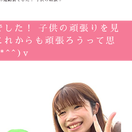
でした！ 子供の頑張りを見
これからも頑張ろうって思
^^)v