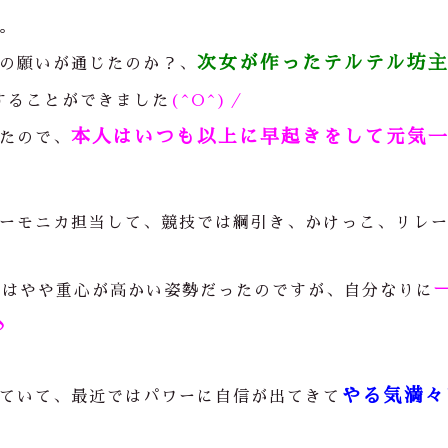
。
次女が作ったテルテル坊
の願いが通じたのか？、
することができました
(^O^)／
本人はいつも以上に早起きをして元気
たので、
ーモニカ担当して、競技では綱引き、かけっこ、リレ
女はやや重心が高かい姿勢だったのですが、自分なりに
♪
やる気満々
ていて、最近ではパワーに自信が出てきて