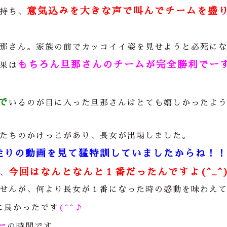
意気込みを大きな声で叫んでチームを盛
持ち、
那さん。家族の前でカッコイイ姿を見せようと必死に
もちろん旦那さんのチームが完全勝利でー
果は
で
いるのが目に入った旦那さんはとても嬉しかったよ
たちのかけっこがあり、長女が出場しました。
走りの動画を見て猛特訓していましたからね！
今回はなんとなんと１番だったんですよ(^_^)
、
せんが、何より長女が１番になった時の感動を味わえ
に良かったです
(^^♪
ー
の時間です。