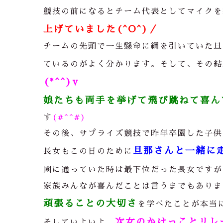
競技の前になるとチーム代表としてマイクを
上げていました(^O^)／
チームの先頭で一生懸命に綱を引いていた旦
ているのがよく分かります。そして、その結
(*^^)v
娘たちも両手を挙げて飛び跳ねて喜ん
す
(#^^#)
その後、サプライズ競技で昨年卒園した子供
旦那さんと一緒に
長女もこの日のために
園に通っていた時は最下位だった長女ですが
家族みんなが喜んだことは言うまでもありま
頑張ることの大切さ
を学べたことが本当
次女のかけっことリレ
そしていよいよ、