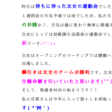
待ちに待った次女の運動会
昨日は
でした
１週間前の天気予報では雨でしたが、私たち
のお陰
か？、天気は曇に変わり無事に開催
次女にとっては幼稚園生活最後の運動会でし
杯
でーす
(*^^)v
次女はオープニングのマーチングでは鍵盤ハ
出場しました。
綱引きは次女のチームが勝利
です。次
生懸命綱を引いていたと思います(^^
そして、保護者対決の始まりです！！
私の旦那さんは今年に入って筋トレを頑張っ
す( *´艸｀)