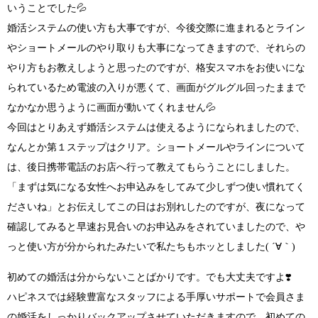
いうことでした💦
婚活システムの使い方も大事ですが、今後交際に進まれるとライン
やショートメールのやり取りも大事になってきますので、それらの
やり方もお教えしようと思ったのですが、格安スマホをお使いにな
られているため電波の入りが悪くて、
画面がグルグル回ったままで
なかなか思うように画面が動いてくれません
💦
今回はとりあえず婚活システムは使えるようになられましたので、
なんとか第１ステップはクリア。ショートメールやラインについて
は、後日携帯電話のお店へ行って教えてもらうことにしました。
「まずは気になる女性へお申込みをしてみて少しずつ使い慣れてく
ださいね」
とお伝えしてこの日はお別れしたのですが、
夜になって
確認してみると早速お見合いのお申込みを
されていましたので、や
っと使い方が分かられたみたいで私たちもホッとしました
( ´∀｀)
初めての婚活は分からないことばかりです。でも大丈夫ですよ
❣️
ハピネスでは
経験豊富なスタッフによる手厚いサポート
で会員さま
の婚活をしっかりバックアップさせていただきますので、
初めての