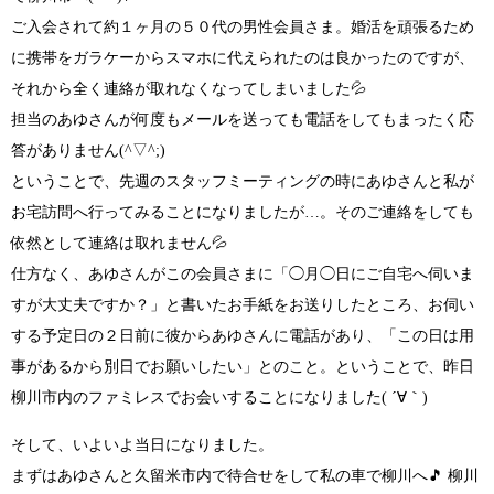
ご入会されて約１ヶ月の５０代の男性会員さま。婚活を頑張るため
に携帯をガラケーからスマホに代えられたのは良かったのですが、
それから
全く連絡が取れなくなってしまいました
💦
担当のあゆさんが何度もメールを送っても電話をしてもまったく応
答がありません
(^▽^;)
ということで、先週のスタッフミーティングの時にあゆさんと私が
お宅訪問へ行ってみることになりましたが
…
。そのご連絡をしても
依然として連絡は取れません
💦
仕方なく、あゆさんがこの会員さまに
「◯月◯日にご自宅へ伺いま
すが大丈夫ですか？」
と書いたお手紙をお送りしたところ、お伺い
する予定日の２日前に彼からあゆさんに電話があり、
「この日は用
事があるから別日でお願いしたい」
とのこと。ということで、昨日
柳川市内のファミレスでお会いする
ことになりました
( ´∀｀)
そして、いよいよ当日になりました。
まずはあゆさんと久留米市内で待合せをして私の車で柳川へ🎵
柳川