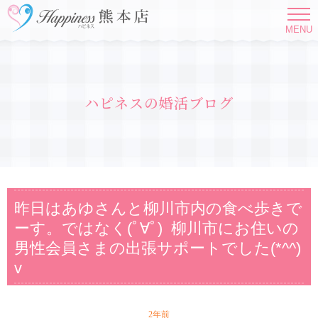
MENU
ハピネスの婚活ブログ
昨日はあゆさんと柳川市内の食べ歩きで
ーす。ではなく(ﾟ∀ﾟ) 柳川市にお住いの
男性会員さまの出張サポートでした(*^^)
v
2年前