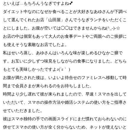
といえば…もちろんうなぎですよね
💕
ダイエット中なのになぜか食べることが大好きなあゆさんが下調べ
して選んでくれたお店
「山田屋」さんでうなぎランチを
いただくこ
とにしました。
お腹が空いては◯◯はできませんからね(^_-)-☆
お店の中は個室もあって大人のお食事デートやご両親へのご挨拶に
も使えそうな素敵なお店でしたよ。
私はせいろ蒸し、あゆさんはいろんな味が楽しめるひなかご膳
で
す。お互いに少しずつ味見をしながらの食事になりました。どちら
もとても美味しかったですよ
♪(´ε｀ )
お腹が満たされた後は、いよいよ待合せのファミレスへ移動して時
間まで会員さまが来られるのをお待ちしました。
時間より少し遅れて彼が来られましたので、早速！スマホを出して
いただいて、
スマホの操作方法や婚活システムの使い方をご指導
さ
せていただきました。
彼はスマホ独特の手での画面スライドにまだ慣れておられないのに
併せてスマホの使い方が全く分からないため、ネットが使えないと