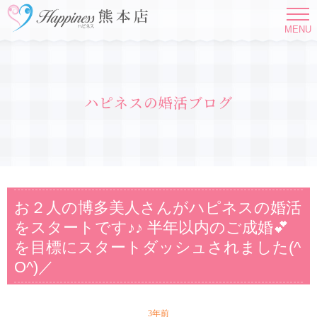
MENU
ハピネスの婚活ブログ
お２人の博多美人さんがハピネスの婚活
をスタートです♪♪ 半年以内のご成婚💕
を目標にスタートダッシュされました(^
O^)／
3年前