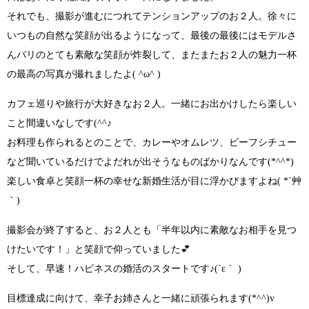
それでも、
撮影が進むにつれてテンションアップ
のお２人。徐々に
いつもの自然な笑顔が出るようになって、
最後の最後にはモデルさ
んバリのとても素敵な笑顔が炸裂
して、またまたお２人の魅力一杯
の最高の写真が撮れましたよ
( ^ω^ )
カフェ巡りや旅行が大好きなお２人。
一緒にお出かけしたら楽しい
こと間違いなしです(^^♪
お料理も作られるとのことで、
カレーやオムレツ、ビーフシチュー
など
聞いているだけでよだれが出そうなものばかりなんです
(*^^*)
楽しい食卓と笑顔一杯の幸せな新婚生活が目に浮かびますよね( *´艸
｀)
撮影会が終了すると、お２人とも
「半年以内に素敵なお相手を見つ
けたいです！」
と笑顔で仰っていました💕
そして、早速！ハピネスの婚活のスタートです
♪(´ε｀ )
目標達成に向けて、幸子お姉さんと一緒に頑張られます(*^^)v