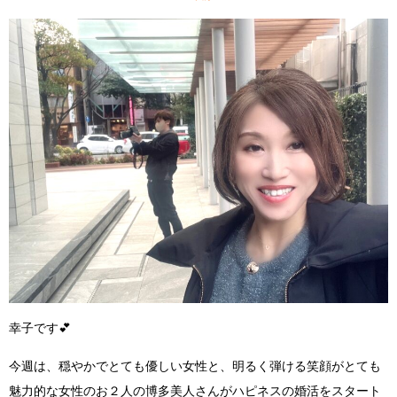
幸子です
💕
今週は、
穏やかでとても優しい女性
と、
明るく弾ける笑顔がとても
魅力的な女性
の
お２人の博多美人さんがハピネスの婚活をスタート