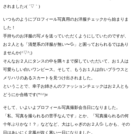
されました♪( ´▽｀)
いつものように
プロフィール写真用のお洋服チェックから
始まりま
した！
手持ちのお洋服の写メを送っていただくようにしていたのですが、
お２人とも
「清楚系の洋服が無い〜
💦
」
と困っておられるではあり
ませんか
(^▽^;)
そんなお２人にタンスの中を隅々まで探していただいて、
お１人は
可愛らしい白いワンピース
。そして、
もうお１人は白いブラウスと
メリハリのあるスカート
を見つけ出されました。
ということで、
幸子お姉さんのファッションチェックはお２人とも
どうにか合格です(*^^)v
そして、いよいよプロフィール写真撮影会当日になりました。
「私、写真を撮られるの苦手なんです」
とか、
「写真撮られるの何
十年ぶりかな！？」
などなど、
大はしゃぎのお２人
💦
しかも、その
日はあいにく北風が吹く寒い一日になりました。