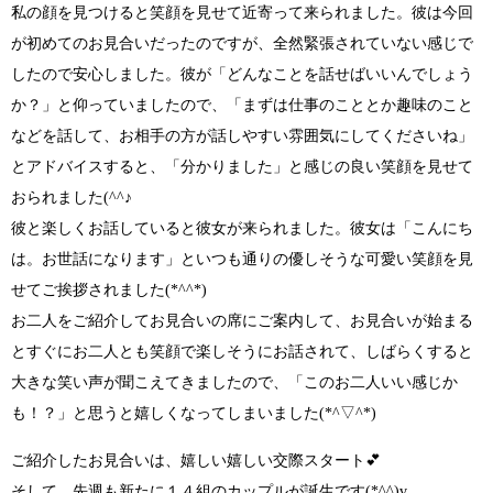
私の顔を見つけると笑顔を見せて近寄って来られました。
彼は今回
が初めてのお見合い
だったのですが、全然緊張されていない感じで
したので安心しました。彼が
「どんなことを話せばいいんでしょう
か？」
と仰っていましたので、
「まずは仕事のこととか趣味のこと
などを話して、お相手の方が話しやすい雰囲気にしてくださいね」
とアドバイスすると、
「分かりました」
と感じの良い笑顔を見せて
おられました
(^^♪
彼と楽しくお話していると彼女が来られました。彼女は
「こんにち
は。お世話になります」
といつも通りの
優しそうな可愛い笑顔を見
せてご挨拶
されました
(*^^*)
お二人をご紹介してお見合いの席にご案内して、お見合いが始まる
とすぐにお二人とも笑顔で楽しそうにお話されて、しばらくすると
大きな笑い声が聞こえてきましたので、
「このお二人いい感じか
も！？」
と思うと嬉しくなってしまいました
(*^▽^*)
ご紹介したお見合いは、
嬉しい嬉しい交際スタート
💕
そして、
先週も新たに１４組のカップルが誕生です(*^^)v