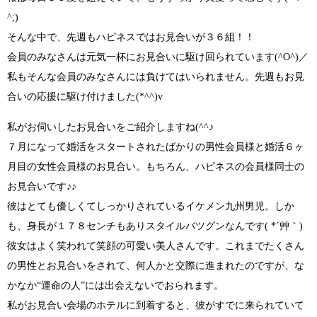
^;)
そんな中で、
先週もハピネスではお見合いが３６組！！
会員のみなさんは元気一杯に
お見合いに駆け回られています
(^O^)／
私もそんな会員のみなさんには負けてはいられません。先週もお見
合いの応援に駆け付けました
(*^^)v
私がお伺いしたお見合いをご紹介しますね
(^^♪
７月になって婚活をスタートされたばかりの男性会員様
と
婚活６ヶ
月目の女性会員様
のお見合い。もちろん、ハピネスの会員様同士の
お見合いです
♪♪
彼は
とても優しくてしっかりされているイケメン九州男児
。しか
も、
身長が１７８センチもありスタイルバツグンなんです( *´艸｀)
彼女は
よく笑われて笑顔の可愛い美人さん
です。これまでたくさん
の男性とお見合いをされて、何人かと交際に進まれたのですが、な
かなか
“
運命の人”
には出会えないでおられます。
私がお見合い会場のホテルに到着すると、彼がすでに来られていて