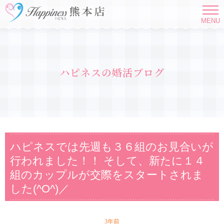
MENU
ハピネスの婚活ブログ
ハピネスでは先週も３６組のお見合いが
行われました！！ そして、新たに１４
組のカップルが交際をスタートされま
した(^O^)／
3年前