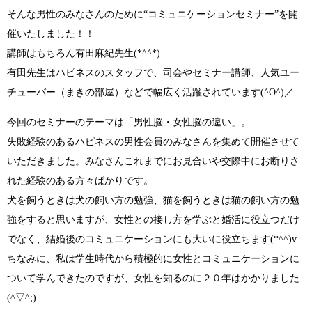
そんな男性のみなさんのために
“
コミュニケーションセミナー”
を開
催いたしました！！
講師はもちろん
有田麻紀先生(*^^*)
有田先生はハピネスのスタッフで、司会やセミナー講師、人気ユー
チューバー（まきの部屋）などで幅広く活躍されています
(^O^)／
今回のセミナーのテーマは
「男性脳・女性脳の違い」
。
失敗経験のあるハピネスの男性会員のみなさんを集めて開催させて
いただきました。みなさんこれまでにお見合いや交際中にお断りさ
れた経験のある方々ばかりです。
犬を飼うときは犬の飼い方の勉強、猫を飼うときは猫の飼い方の勉
強をすると思いますが、
女性との接し方を学ぶと婚活に役立つだけ
でなく、結婚後のコミュニケーションにも大いに役立ちます(*^^)v
ちなみに、私は学生時代から積極的に女性とコミュニケーションに
ついて学んできたのですが、女性を知るのに２０年はかかりました
(^▽^;)