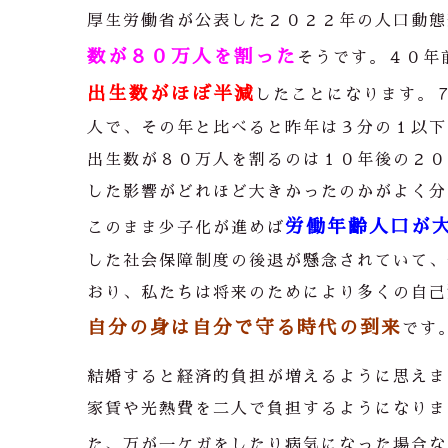
厚生労働省が公表した２０２２年の人口動態
数が８０万人を割った
そうです。４０年
出生数がほぼ半減
したことになります。
人で、その年と比べると昨年は３分の１以下
出生数が８０万人を割るのは１０年後の２０
した影響がどれほど大きかったのかがよく分
労働年齢人口が
このまま少子化が進めば
した社会保障制度の後退が懸念されていて、
おり、私たちは将来のためにより多くの自己
自分の身は自分で守る時代の到来
です
結婚すると経済的負担が増えるように思えま
家賃や光熱費を二人で負担するようになりま
た、万が一ケガをしたり病気になった場合な