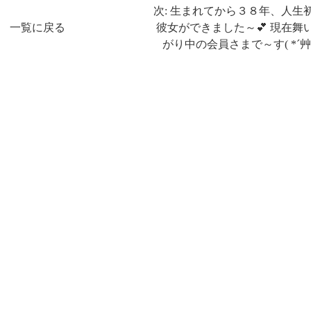
次: 生まれてから３８年、人生
一覧に戻る
彼女ができました～💕 現在舞
がり中の会員さまで～す( *´艸