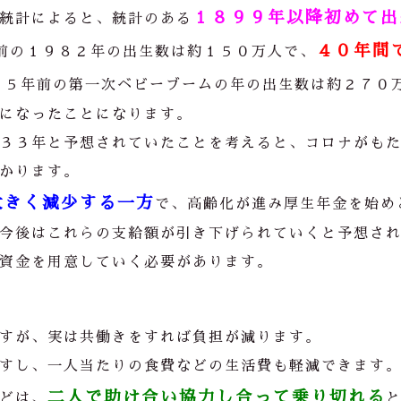
１８９９年以降初めて出
統計によると、統計のある
４０年間
前の１９８２年の出生数は約１５０万人で、
７５年前の第一次ベビーブームの年の出生数は約２７０
になったことになります。
３３年と予想されていたことを考えると、コロナがも
かります。
大きく減少する一方
で、高齢化が進み厚生年金を始め
今後はこれらの支給額が引き下げられていくと予想さ
資金を用意していく必要があります。
。
すが、実は共働きをすれば負担が減ります。
すし、一人当たりの食費などの生活費も軽減できます
二人で助け合い協力し合って乗り切れる
どは、