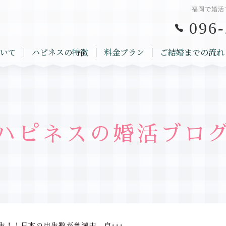
福岡で婚活
096-
いて
ハピネスの特徴
料金プラン
ご結婚までの流れ
ハピネスの婚活ブロ
生！！日本の出生数が急減中。自･･･