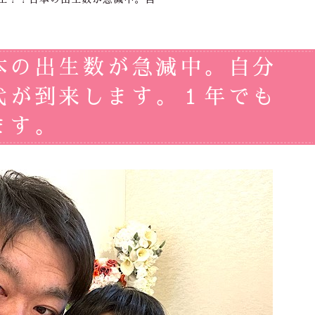
本の出生数が急減中。自分
代が到来します。１年でも
ます。