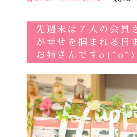
先週末は７人の会員さ
が幸せを掴まれる日
お姉さんですo(^o^)