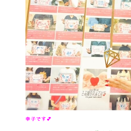
幸子です
💕