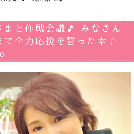
まと作戦会議🎵 みなさん
まで全力応援を誓った幸子
o