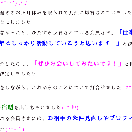
(*^ー^)ノ♪
遅めのお正月休みを取られて九州に帰省されていまし
とにしました。
「仕
なかったと、ひたすら反省されている会員さま。
年はしっかり活動していこうと思います！」
と
「ぜひお会いしてみたいです！」
介したら
…
、
と
決定しました✨
をしながら、これからのことについて打合せました
(#^
の宿題
を出しちゃいました
( *´艸)
お相手の条件見直しやプロフ
れる会員さまには、
た
(*^ーﾟ)