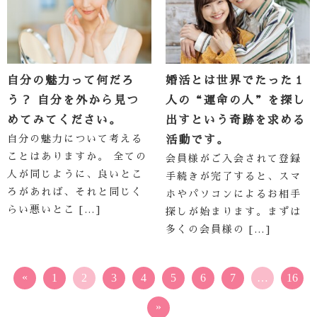
自分の魅力って何だろ
婚活とは世界でたった１
う？ 自分を外から見つ
人の“運命の人”を探し
めてみてください。
出すという奇跡を求める
自分の魅力について考える
活動です。
ことはありますか。 全ての
会員様がご入会されて登録
人が同じように、良いとこ
手続きが完了すると、スマ
ろがあれば、それと同じく
ホやパソコンによるお相手
らい悪いとこ […]
探しが始まります。まずは
多くの会員様の […]
«
1
2
3
4
5
6
7
…
16
»