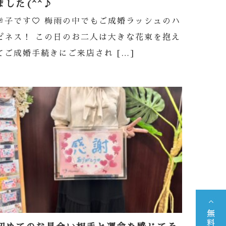
ました(^^♪
幸子です♡ 梅雨の中でもご成婚ラッシュのハ
ピネス！ この日のお二人は大きな花束を抱え
てご成婚手続きにご来店され […]