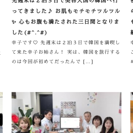
先週末は２泊３日で美容大国の韓国へ行
ってきました♪ お肌もモチモチツルツル
✨ 心もお腹も満たされた三日間となりま
した(#^.^#)
幸子です♡ 先週末は２泊３日で韓国を満喫し
て来た幸子お姉さん！ 実は、韓国を旅行する
に
のは今回が初めてだったんで […]
事