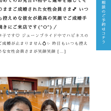
初めてのお見合い相手と運命を感じてそ
のままご成婚された女性会員さま💕 いつ
も控えめな彼女が最高の笑顔でご成婚手
続きにご来店です(^O^)／
幸子です♡ ジューンブライド中でハピネスの
ご成婚が止まりません💍✨ 昨日もいつも控え
めな女性会員さまが笑顔笑顔 […]